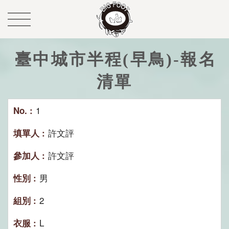
臺中城市半程(早鳥)-報名
清單
1
許文評
許文評
男
2
L