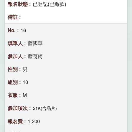
已登記(已繳款)
16
蕭國華
蕭莨錡
男
10
M
21K(含晶片)
1,200