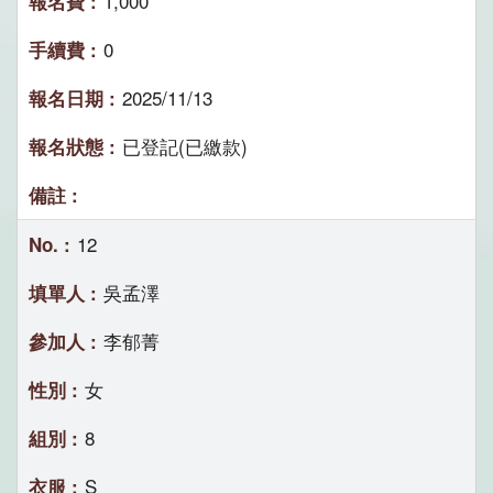
1,000
0
2025/11/13
已登記(已繳款)
12
吳孟澤
李郁菁
女
8
S