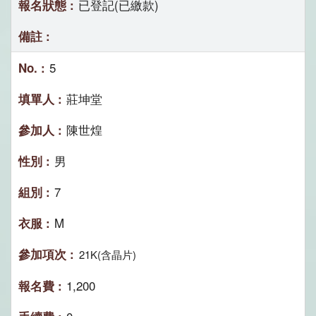
已登記(已繳款)
5
莊坤堂
陳世煌
男
7
M
21K(含晶片)
1,200