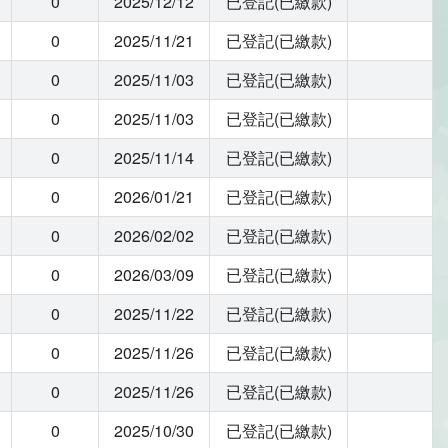
0
2025/12/12
已登記(已繳款)
0
2025/11/21
已登記(已繳款)
0
2025/11/03
已登記(已繳款)
0
2025/11/03
已登記(已繳款)
0
2025/11/14
已登記(已繳款)
0
2026/01/21
已登記(已繳款)
0
2026/02/02
已登記(已繳款)
0
2026/03/09
已登記(已繳款)
0
2025/11/22
已登記(已繳款)
0
2025/11/26
已登記(已繳款)
0
2025/11/26
已登記(已繳款)
0
2025/10/30
已登記(已繳款)