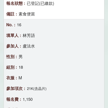
已登記(已繳款)
素食便當
16
林芳語
盧法水
男
18
M
21K(含晶片)
1,150