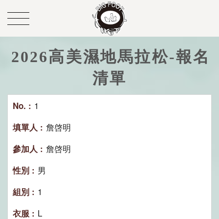
2026高美濕地馬拉松-報名
清單
1
詹啓明
詹啓明
男
1
L