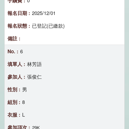
0
2025/12/01
已登記(已繳款)
6
林芳語
張俊仁
男
8
L
29K