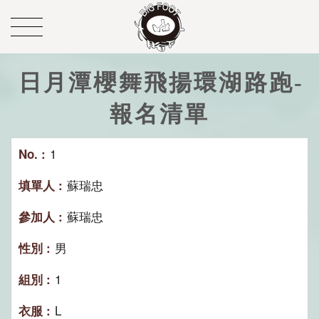
日月潭櫻舞飛揚環湖路跑-
報名清單
1
蘇瑞忠
蘇瑞忠
男
1
L