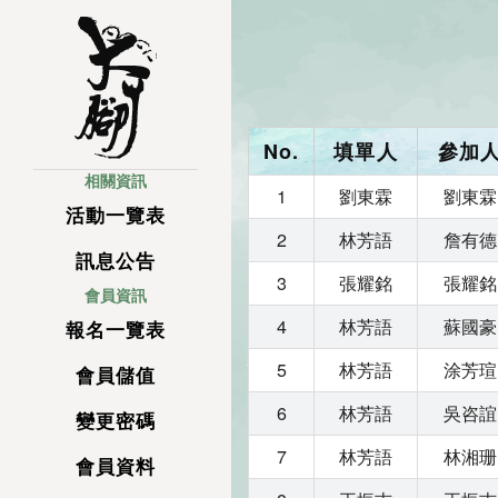
No.
填單人
參加
相關資訊
1
劉東霖
劉東霖
活動一覽表
2
林芳語
詹有德
訊息公告
3
張耀銘
張耀銘
會員資訊
4
林芳語
蘇國豪
報名一覽表
5
林芳語
涂芳瑄
會員儲值
6
林芳語
吳咨誼
變更密碼
7
林芳語
林湘珊
會員資料