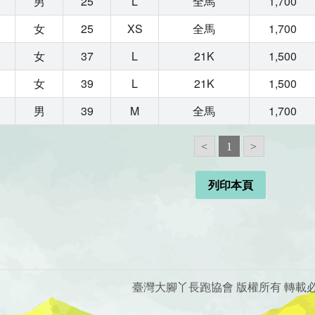
男
25
L
全馬
1,700
女
25
XS
全馬
1,700
女
37
L
21K
1,500
女
39
L
21K
1,500
男
39
M
全馬
1,700
<
1
>
列印本頁
臺灣大腳丫長跑協會 版權所有 轉載