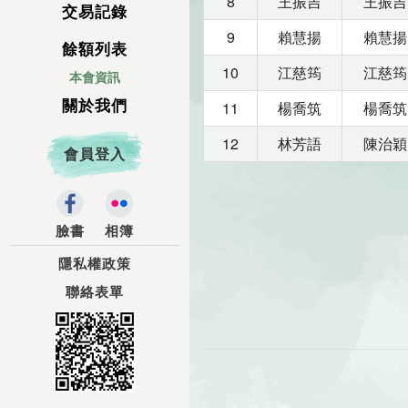
8
王振吉
王振吉
交易記錄
9
賴慧揚
賴慧揚
餘額列表
10
江慈筠
江慈筠
本會資訊
關於我們
11
楊喬筑
楊喬筑
12
林芳語
陳治穎
會員登入
臉書
相簿
隱私權政策
聯絡表單