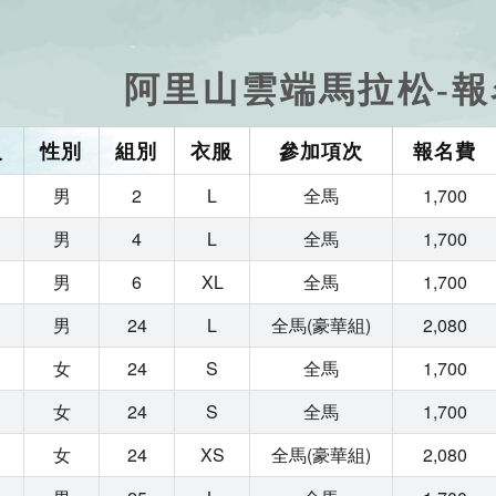
阿里山雲端馬拉松-
人
性別
組別
衣服
參加項次
報名費
男
2
L
全馬
1,700
男
4
L
全馬
1,700
男
6
XL
全馬
1,700
男
24
L
全馬(豪華組)
2,080
女
24
S
全馬
1,700
女
24
S
全馬
1,700
女
24
XS
全馬(豪華組)
2,080