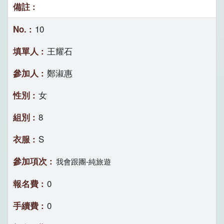
10
王耀石
鄭淑惠
女
8
S
我會跟團-純旅遊
0
0