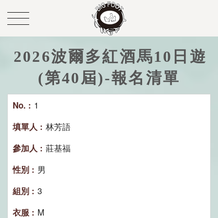
2026波爾多紅酒馬10日遊
(第40屆)-報名清單
1
林芳語
莊基福
男
3
M