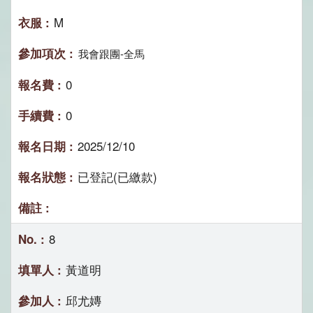
M
我會跟團-全馬
0
0
2025/12/10
已登記(已繳款)
8
黃道明
邱尤嫥