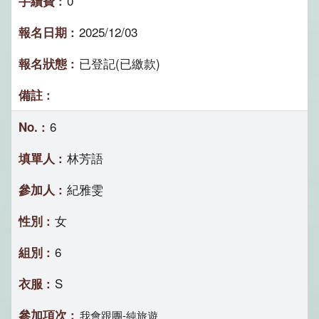
0
2025/12/03
已登記(已繳款)
6
林芳語
紀雅雯
女
6
S
我會跟團-純旅遊