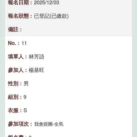
2025/12/03
已登記(已繳款)
11
林芳語
楊基旺
男
9
S
我會跟團-全馬