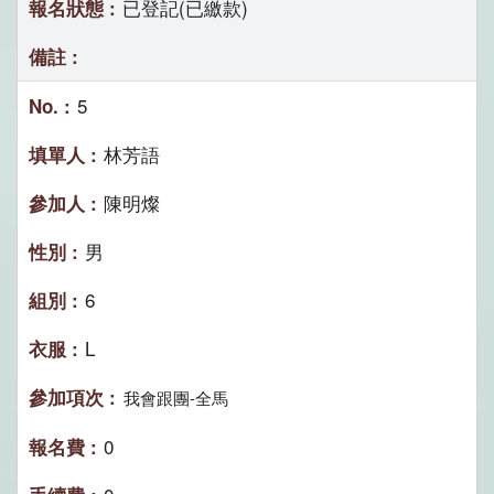
已登記(已繳款)
5
林芳語
陳明燦
男
6
L
我會跟團-全馬
0