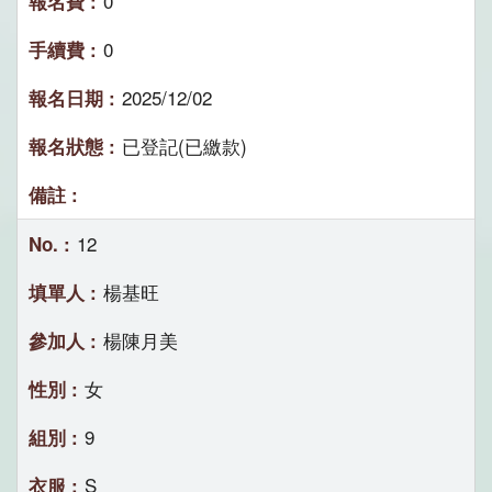
0
0
2025/12/02
已登記(已繳款)
12
楊基旺
楊陳月美
女
9
S