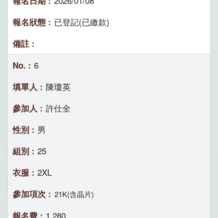
2026/01/08
已登記(已繳款)
6
陳瓊英
許仕全
男
25
2XL
21K(含晶片)
1,280