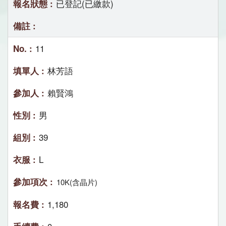
已登記(已繳款)
11
林芳語
賴賢鴻
男
39
L
10K(含晶片)
1,180