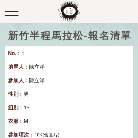
新竹半程馬拉松-報名清單
1
陳立洋
陳立洋
男
15
M
10K(含晶片)