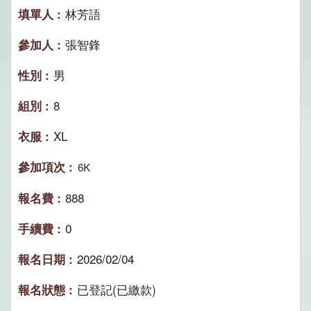
林芳語
張智鋒
男
8
XL
6K
888
0
2026/02/04
已登記(已繳款)