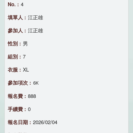
4
江正雄
江正雄
男
7
XL
6K
888
0
2026/02/04