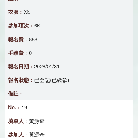
XS
6K
888
0
2026/01/31
已登記(已繳款)
19
黃源奇
黃源奇