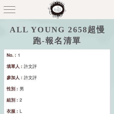
ALL YOUNG 2658超慢
跑-報名清單
1
許文評
許文評
男
2
L