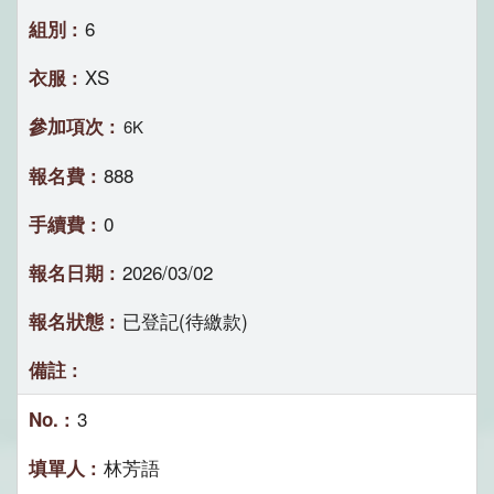
6
XS
6K
888
0
2026/03/02
已登記(待繳款)
3
林芳語