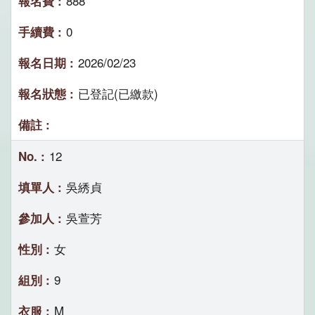
888
0
2026/02/23
已登記(已繳款)
12
吳綉貞
吳萱芳
女
9
M