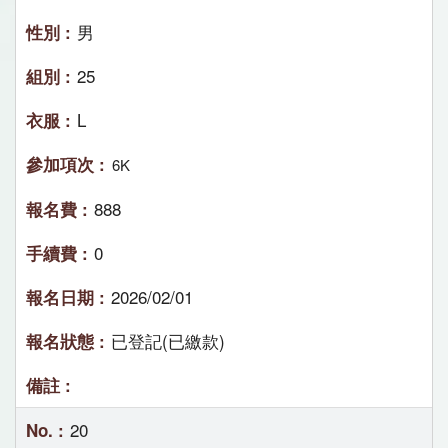
男
25
L
6K
888
0
2026/02/01
已登記(已繳款)
20