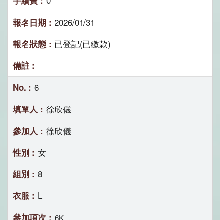
0
2026/01/31
已登記(已繳款)
6
徐欣儀
徐欣儀
女
8
L
6K