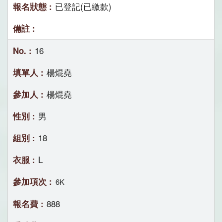
已登記(已繳款)
16
楊焜堯
楊焜堯
男
18
L
6K
888