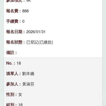
6K
888
0
2026/01/31
已登記(已繳款)
18
劉丰嬌
黃淑芬
女
18