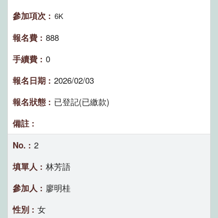
6K
888
0
2026/02/03
已登記(已繳款)
2
林芳語
廖明桂
女