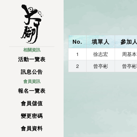
No.
填單人
參加
相關資訊
1
徐志宏
周基本
活動一覽表
2
曾亭彬
曾亭彬
訊息公告
會員資訊
報名一覽表
會員儲值
變更密碼
會員資料