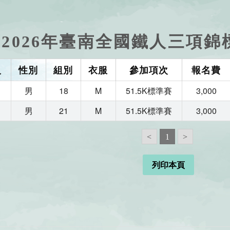
2026年臺南全國鐵人三項錦
人
性別
組別
衣服
參加項次
報名費
男
18
M
51.5K標準賽
3,000
男
21
M
51.5K標準賽
3,000
<
1
>
列印本頁