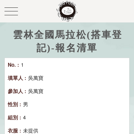
雲林全國馬拉松(搭車登
記)-報名清單
1
吳萬寶
吳萬寶
男
4
未提供