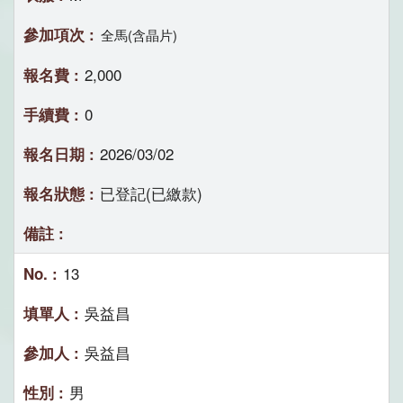
全馬(含晶片)
2,000
0
2026/03/02
已登記(已繳款)
13
吳益昌
吳益昌
男