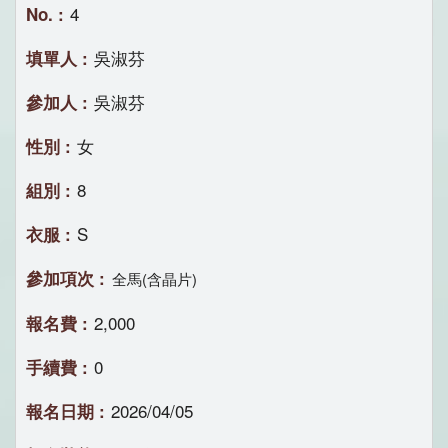
4
吳淑芬
吳淑芬
女
8
S
全馬(含晶片)
2,000
0
2026/04/05