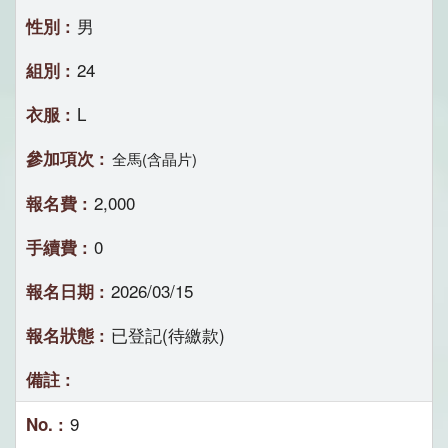
男
24
L
全馬(含晶片)
2,000
0
2026/03/15
已登記(待繳款)
9