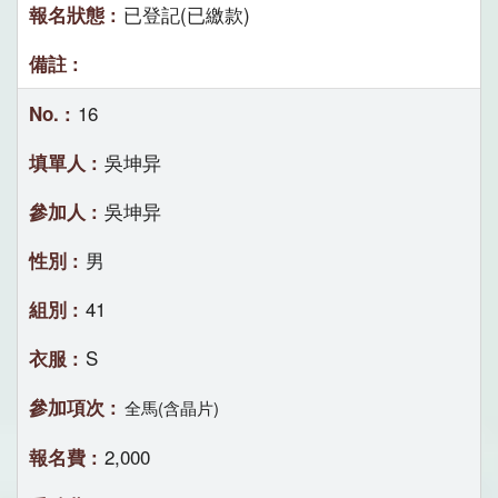
已登記(已繳款)
16
吳坤异
吳坤异
男
41
S
全馬(含晶片)
2,000