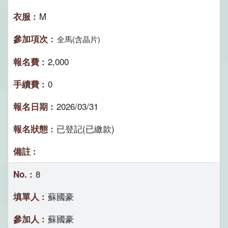
M
全馬(含晶片)
2,000
0
2026/03/31
已登記(已繳款)
8
蘇國豪
蘇國豪