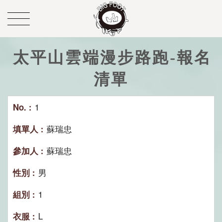
太平山雲端漫步路跑-報名
清單
1
蘇瑞忠
蘇瑞忠
男
1
L