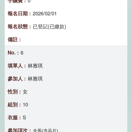
0
2026/02/01
已登記(已繳款)
6
林雅琪
林雅琪
女
10
S
全馬(含晶片)