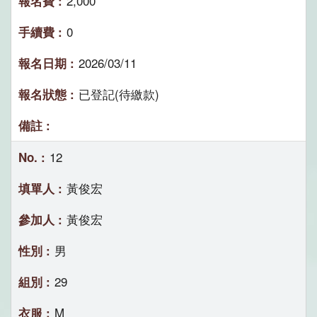
2,000
0
2026/03/11
已登記(待繳款)
12
黃俊宏
黃俊宏
男
29
M