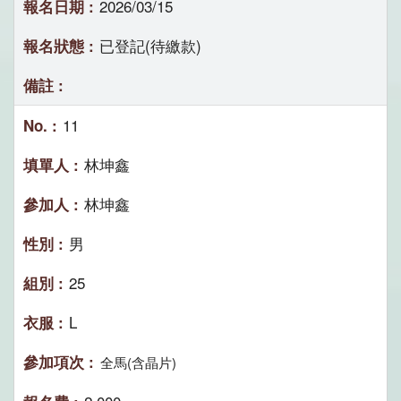
2026/03/15
已登記(待繳款)
11
林坤鑫
林坤鑫
男
25
L
全馬(含晶片)