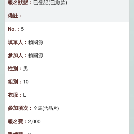
已登記(已繳款)
5
賴國源
賴國源
男
10
L
全馬(含晶片)
2,000