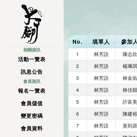
No.
填單人
參加
相關資訊
1
林芳語
陳志
活動一覽表
2
林芳語
楊珮
訊息公告
3
林芳語
林金
會員資訊
4
林芳語
林佳
報名一覽表
5
林芳語
許富
會員儲值
6
林芳語
陳建
變更密碼
7
林芳語
黃則
會員資料