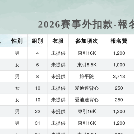
2026賽事外扣款-報
人
性別
組別
衣服
參加項次
報名費
欣
男
4
未提供
東引16K
1,200
琪
女
6
未提供
東引8.5K
1,000
佑
男
8
未提供
旅平險
3,713
穎
女
10
未提供
愛迪達背心
250
美
女
10
未提供
愛迪達背心
250
裕
男
22
未提供
東引16K
1,200
原
男
31
未提供
東引16K
1,200