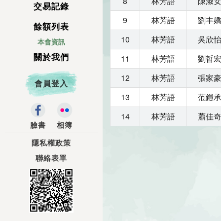
8
林芳語
陳淑
交易記錄
9
林芳語
劉丰
餘額列表
10
林芳語
吳欣
本會資訊
關於我們
11
林芳語
劉哲
12
林芳語
張家
會員登入
13
林芳語
范鎧
14
林芳語
蕭佳
臉書
相簿
隱私權政策
聯絡表單