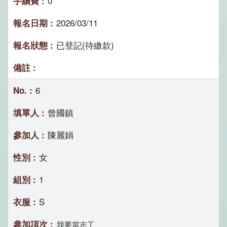
0
2026/03/11
已登記(待繳款)
6
曾國鎮
陳麗娟
女
1
S
我要當志工