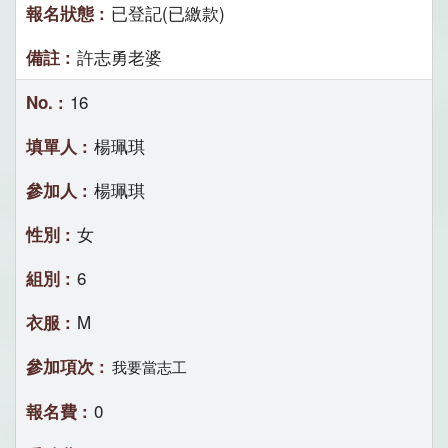
已登記(已繳款)
許志勇老婆
16
楊珮琪
楊珮琪
女
6
M
我要當志工
0