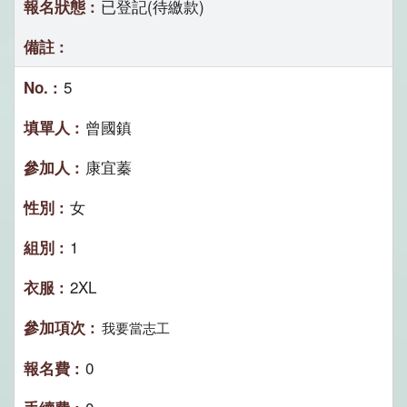
已登記(待繳款)
5
曾國鎮
康宜蓁
女
1
2XL
我要當志工
0