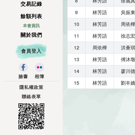
8
林芳語
徐麗
交易記錄
9
林芳語
吳振
餘額列表
10
林芳語
周依
本會資訊
關於我們
11
林芳語
徐志
12
周依樺
洪薈
會員登入
13
林芳語
傅沐
14
林芳語
廖川
臉書
相簿
15
林芳語
劉丰
隱私權政策
聯絡表單