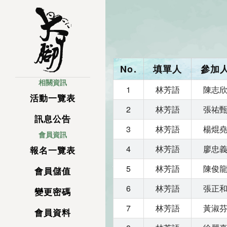
No.
填單人
參加
相關資訊
1
林芳語
陳志
活動一覽表
2
林芳語
張祐
訊息公告
3
林芳語
楊焜
會員資訊
4
林芳語
廖忠
報名一覽表
5
林芳語
陳俊
會員儲值
6
林芳語
張正
變更密碼
7
林芳語
黃淑
會員資料