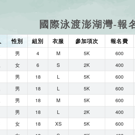
國際泳渡澎湖灣-報
人
性別
組別
衣服
參加項次
報名費
欣
男
4
M
5K
600
甄
女
6
S
2K
400
堯
男
18
L
5K
600
義
男
18
L
5K
600
龍
男
18
M
5K
600
和
男
18
L
2K
400
芬
女
18
XS
5K
600