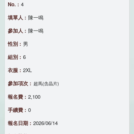
4
陳一鳴
陳一鳴
男
6
2XL
超馬(含晶片)
2,100
0
2026/06/14