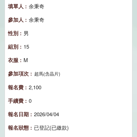
余秉奇
余秉奇
男
15
M
超馬(含晶片)
2,100
0
2026/04/04
已登記(已繳款)