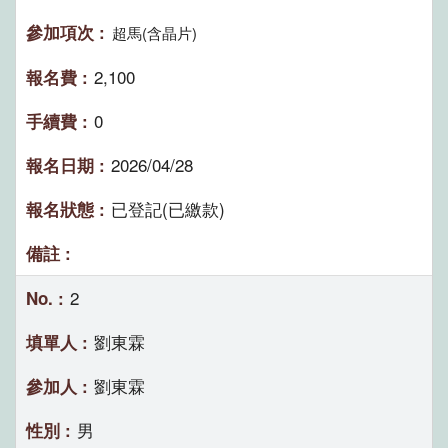
超馬(含晶片)
2,100
0
2026/04/28
已登記(已繳款)
2
劉東霖
劉東霖
男