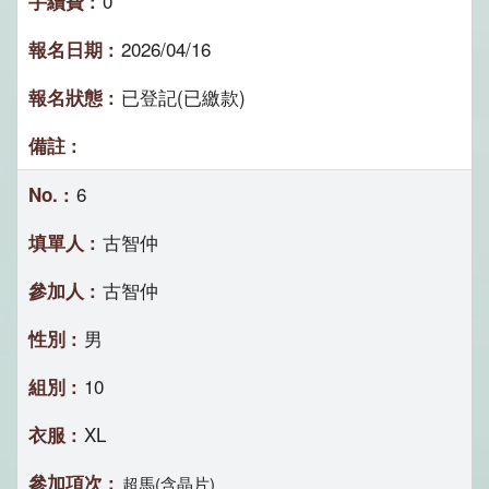
0
2026/04/16
已登記(已繳款)
6
古智仲
古智仲
男
10
XL
超馬(含晶片)