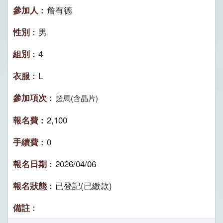
詹有德
男
4
L
超馬(含晶片)
2,100
0
2026/04/06
已登記(已繳款)