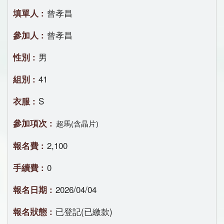
曾孝昌
曾孝昌
男
41
S
超馬(含晶片)
2,100
0
2026/04/04
已登記(已繳款)