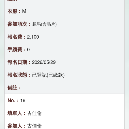
M
超馬(含晶片)
2,100
0
2026/05/29
已登記(已繳款)
19
古佳倫
古佳倫