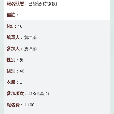
已登記(待繳款)
16
詹坤諭
詹坤諭
男
40
L
21K(含晶片)
1,100