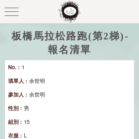
板橋馬拉松路跑(第2梯)-
報名清單
1
余世明
余世明
男
15
L