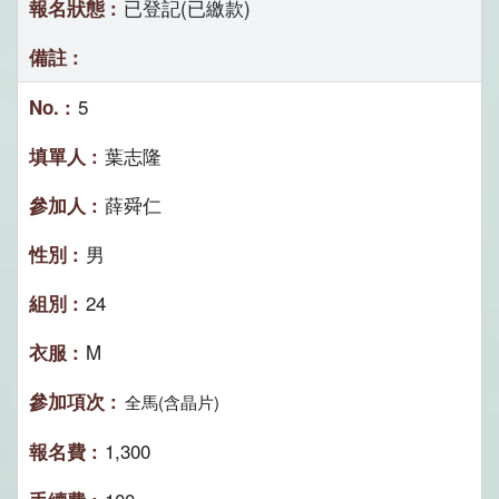
已登記(已繳款)
5
葉志隆
薛舜仁
男
24
M
全馬(含晶片)
1,300