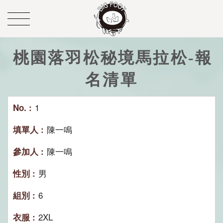
桃園落羽松秘境馬拉松-報
名清單
1
陳一鳴
陳一鳴
男
6
2XL