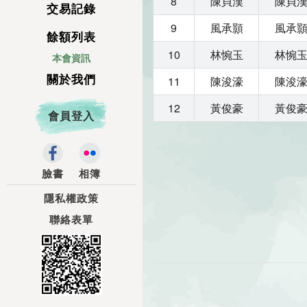
8
陳貝漢
陳貝
交易記錄
9
風承顥
風承
餘額列表
10
林惋玉
林惋
本會資訊
關於我們
11
陳浚濠
陳浚
12
黃俊豪
黃俊
會員登入
臉書
相簿
隱私權政策
聯絡表單