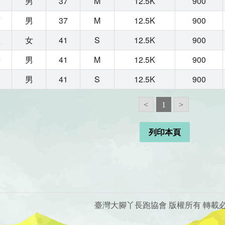
漢
男
37
M
12.5K
900
顥
男
37
M
12.5K
900
玉
女
41
S
12.5K
900
濠
男
41
M
12.5K
900
豪
男
41
S
12.5K
900
<
1
>
列印本頁
臺灣大腳丫長跑協會 版權所有 轉載