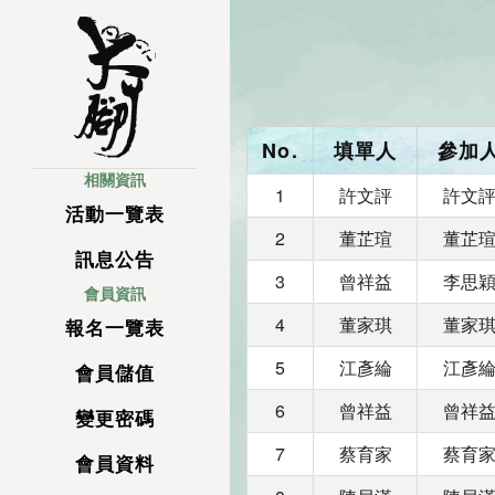
No.
填單人
參加
相關資訊
1
許文評
許文
活動一覽表
2
董芷瑄
董芷
訊息公告
3
曾祥益
李思
會員資訊
4
董家琪
董家
報名一覽表
5
江彥綸
江彥
會員儲值
6
曾祥益
曾祥
變更密碼
7
蔡育家
蔡育
會員資料