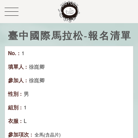
臺中國際馬拉松-報名清單
1
徐崑卿
徐崑卿
男
1
L
全馬(含晶片)