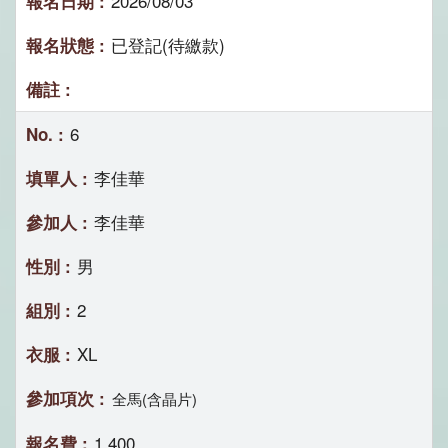
2026/08/03
已登記(待繳款)
6
李佳華
李佳華
男
2
XL
全馬(含晶片)
1,400