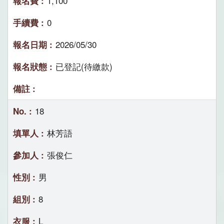
1,100
0
2026/05/30
已登記(待繳款)
18
林芳語
張俊仁
男
8
L