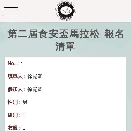
第二屆食安盃馬拉松-報名
清單
1
徐崑卿
徐崑卿
男
1
L