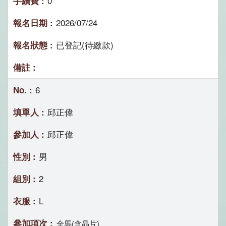
0
2026/07/24
已登記(待繳款)
6
邱正偉
邱正偉
男
2
L
全馬(含晶片)