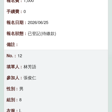
1,000
0
2026/06/25
已登記(待繳款)
12
林芳語
張俊仁
男
8
L