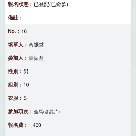
已登記(已繳款)
16
黃振益
黃振益
男
10
S
全馬(含晶片)
1,400