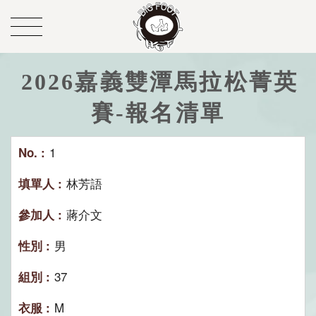
2026嘉義雙潭馬拉松菁英
賽-報名清單
1
林芳語
蔣介文
男
37
M