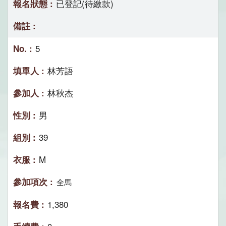
已登記(待繳款)
5
林芳語
林秋杰
男
39
M
全馬
1,380