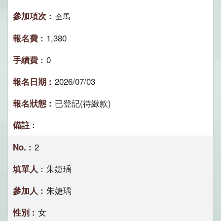
全馬
1,380
0
2026/07/03
已登記(待繳款)
2
朱婕瑀
朱婕瑀
女