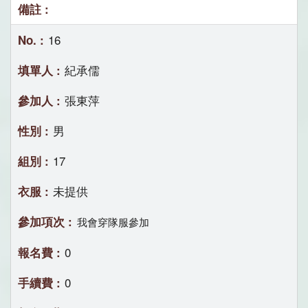
16
紀承儒
張東萍
男
17
未提供
我會穿隊服參加
0
0