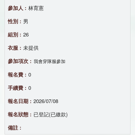
林育憲
男
26
未提供
我會穿隊服參加
0
0
2026/07/08
已登記(已繳款)