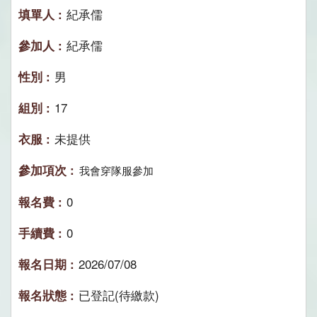
紀承儒
紀承儒
男
17
未提供
我會穿隊服參加
0
0
2026/07/08
已登記(待繳款)