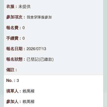
未提供
我會穿隊服參加
0
0
2026/07/13
已登記(已繳款)
3
賴萬權
賴萬權