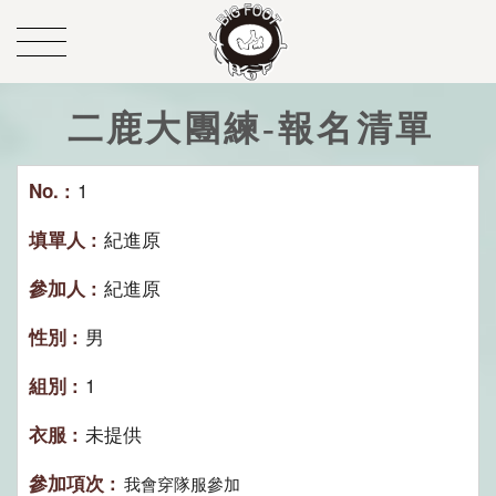
二鹿大團練-報名清單
1
紀進原
紀進原
男
1
未提供
我會穿隊服參加