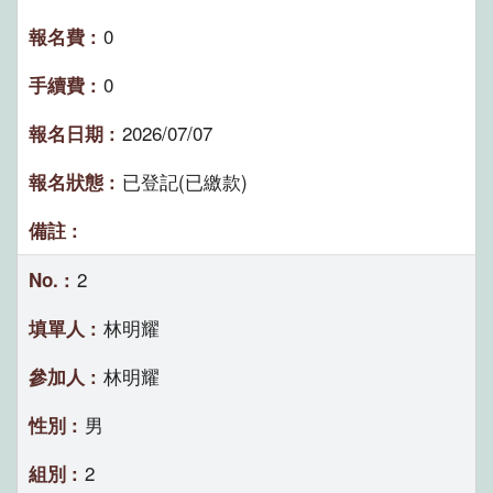
0
0
2026/07/07
已登記(已繳款)
2
林明耀
林明耀
男
2