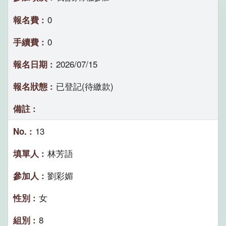
0
0
2026/07/15
已登記(待繳款)
13
林芳語
劉彩媚
女
8