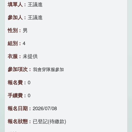
王議進
王議進
男
4
未提供
我會穿隊服參加
0
0
2026/07/08
已登記(待繳款)