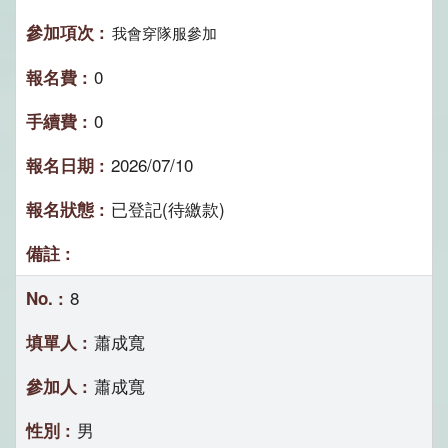
我會穿隊服參加
0
0
2026/07/10
已登記(待繳款)
8
蕭成寬
蕭成寬
男