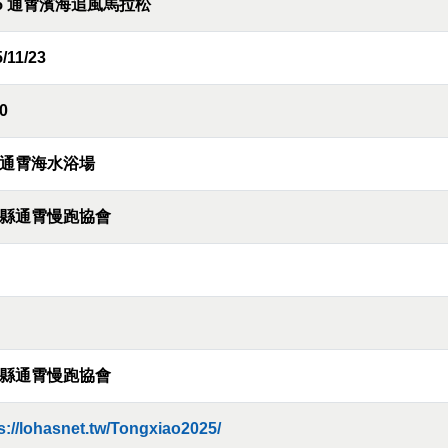
25 通霄濱海追風馬拉松
/11/23
0
通霄海水浴場
縣通霄慢跑協會
縣通霄慢跑協會
s://lohasnet.tw/Tongxiao2025/