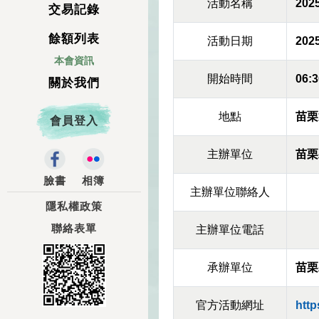
活動名稱
20
交易記錄
餘額列表
活動日期
2025
本會資訊
開始時間
06:3
關於我們
地點
苗栗
會員登入
主辦單位
苗栗
臉書
相簿
主辦單位聯絡人
隱私權政策
聯絡表單
主辦單位電話
承辦單位
苗栗
官方活動網址
http