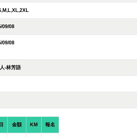
S,M,L,XL,2XL
/09/08
/09/08
人-林芳語
目
金額
KM
報名