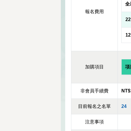
全
報名費用
2
1
加購項目
項
非會員手續費
NT$
目前報名之名單
24
注意事項