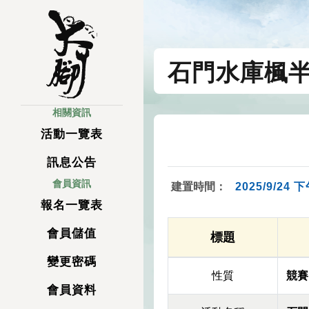
石門水庫楓
相關資訊
活動一覽表
訊息公告
會員資訊
建置時間：
2025/9/24 下
報名一覽表
會員儲值
標題
變更密碼
性質
競賽
會員資料