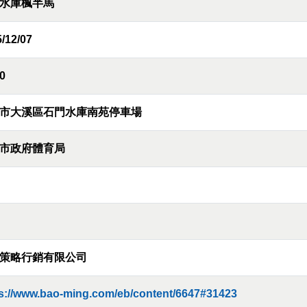
水庫楓半馬
/12/07
0
市大溪區石門水庫南苑停車場
市政府體育局
策略行銷有限公司
s://www.bao-ming.com/eb/content/6647#31423