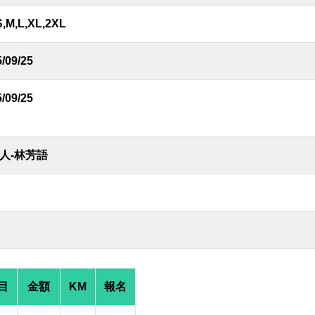
S,M,L,XL,2XL
/09/25
/09/25
人-林芳語
目
金額
KM
報名