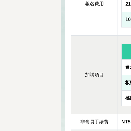
報名費用
2
1
台
加購項目
板
桃
非會員手續費
NT$