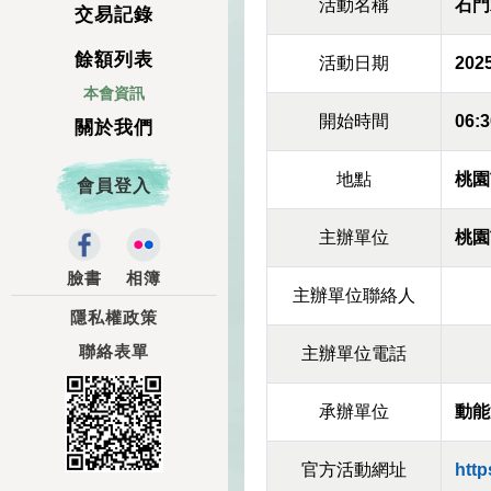
活動名稱
石門
交易記錄
餘額列表
活動日期
2025
本會資訊
開始時間
06:3
關於我們
地點
桃園
會員登入
主辦單位
桃園
臉書
相簿
主辦單位聯絡人
隱私權政策
聯絡表單
主辦單位電話
承辦單位
動能
官方活動網址
http