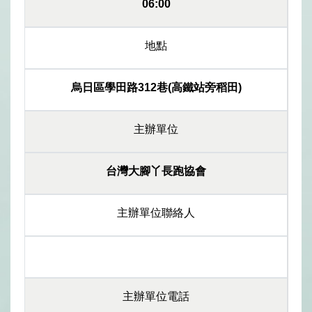
06:00
地點
烏日區學田路312巷(高鐵站旁稻田)
主辦單位
台灣大腳丫長跑協會
主辦單位聯絡人
主辦單位電話