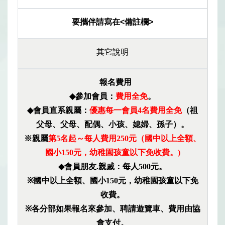
要攜伴請寫在<備註欄>
其它說明
報名費用
◆
參加會員：
費用全免
。
◆
會員直系親屬：
優惠每一會員
4
名費用全免
（祖
父母、父母、配偶、小孩、媳婦、孫子）。
※親屬
第
5
名起
～
每人費用
250
元
（
國中以上全額、
國小
150
元，幼稚園孩童以下免收費。
)
◆
會員朋友
.
親戚：每人
500
元。
※
國中以上全額、國小
150
元，幼稚園孩童以下免
收費。
※
各分部如果報名來參加、聘請遊覽車、費用由協
會支付。