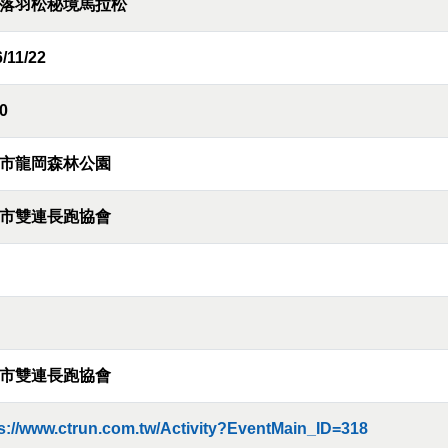
落羽松秘境馬拉松
/11/22
0
市龍岡森林公園
市雙連⾧跑協會
市雙連⾧跑協會
s://www.ctrun.com.tw/Activity?EventMain_ID=318