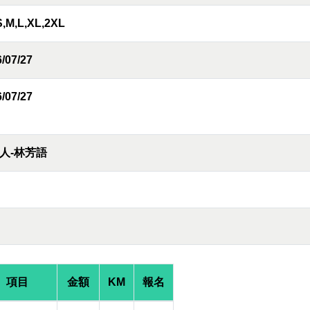
S,M,L,XL,2XL
/07/27
/07/27
人-林芳語
項目
金額
KM
報名