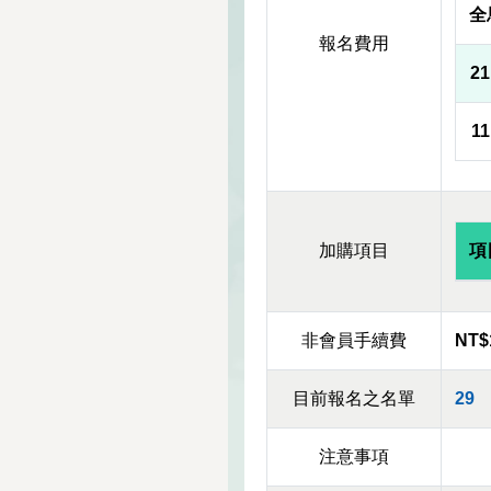
全
報名費用
2
1
加購項目
項
非會員手續費
NT$
目前報名之名單
29
注意事項