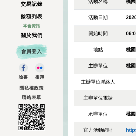
活動名稱
桃園
交易記錄
餘額列表
活動日期
2026
本會資訊
開始時間
06:0
關於我們
地點
桃園
會員登入
主辦單位
桃園
臉書
相簿
主辦單位聯絡人
隱私權政策
聯絡表單
主辦單位電話
承辦單位
桃園
官方活動網址
http