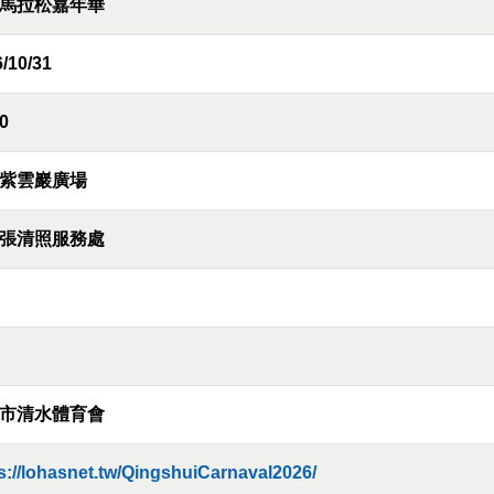
馬拉松嘉年華
/10/31
0
紫雲巖廣場
張清照服務處
市清水體育會
s://lohasnet.tw/QingshuiCarnaval2026/