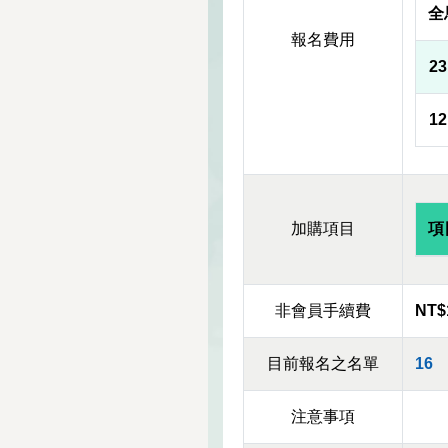
全
報名費用
2
1
加購項目
項
非會員手續費
NT$
目前報名之名單
16
注意事項