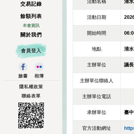
活動名稱
清水
交易記錄
餘額列表
活動日期
2026
本會資訊
開始時間
06:0
關於我們
地點
清水
會員登入
主辦單位
議長
臉書
相簿
主辦單位聯絡人
隱私權政策
聯絡表單
主辦單位電話
承辦單位
臺中
官方活動網址
http