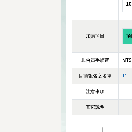
1
加購項目
項
非會員手續費
NT$
目前報名之名單
11
注意事項
其它說明