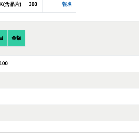
0K(含晶片)
300
報名
目
金額
100