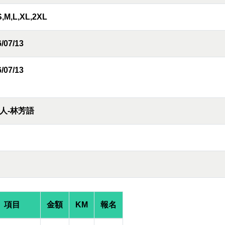
S,M,L,XL,2XL
/07/13
/07/13
人-林芳語
項目
金額
KM
報名