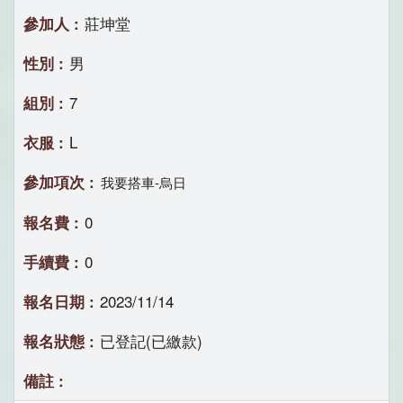
莊坤堂
男
7
L
我要搭車-烏日
0
0
2023/11/14
已登記(已繳款)