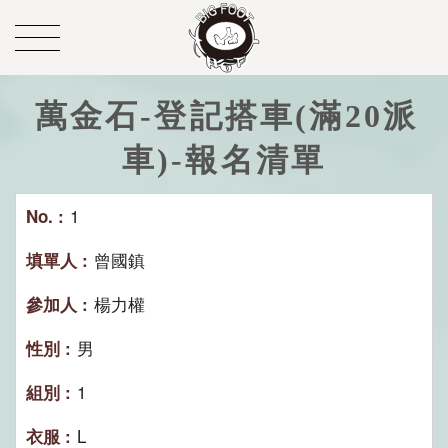
萬金石-登記搭車(滿20派
車)-報名清單
1
曾國鎮
楊力權
男
1
L