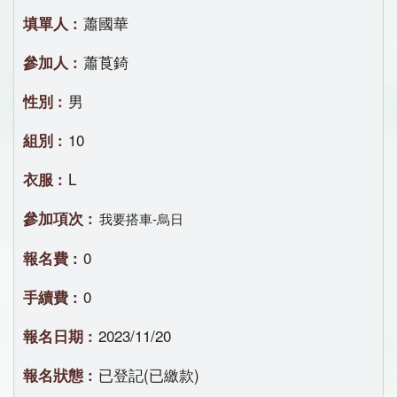
蕭國華
蕭莨錡
男
10
L
我要搭車-烏日
0
0
2023/11/20
已登記(已繳款)