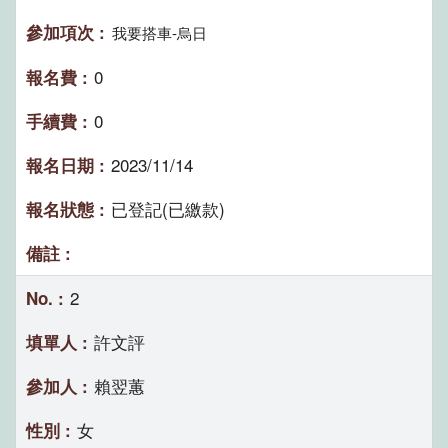
我要搭車-烏日
0
0
2023/11/14
已登記(已繳款)
2
許文評
賴翌蕙
女