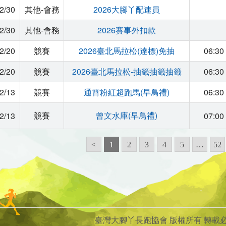
2/30
其他-會務
2026大腳丫配速員
2/30
其他-會務
2026賽事外扣款
2/20
競賽
2026臺北馬拉松(達標)免抽
06:30
2/20
競賽
2026臺北馬拉松-抽籤抽籤抽籤
06:30
2/13
競賽
通霄粉紅超跑馬(早鳥禮)
06:30
競賽
曾文水庫(早鳥禮)
2/13
07:00
<
1
2
3
4
5
…
52
臺灣大腳丫長跑協會 版權所有 轉載