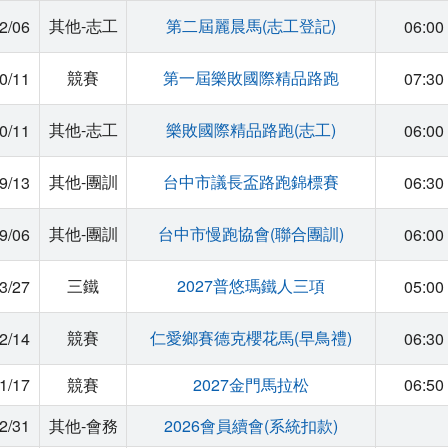
其他-志工
第二屆麗晨馬(志工登記)
2/06
06:00
競賽
第一屆樂敗國際精品路跑
0/11
07:30
其他-志工
樂敗國際精品路跑(志工)
0/11
06:00
其他-團訓
台中市議長盃路跑錦標賽
9/13
06:30
其他-團訓
台中市慢跑協會(聯合團訓)
9/06
06:00
三鐵
2027普悠瑪鐵人三項
3/27
05:00
競賽
仁愛鄉賽德克櫻花馬(早鳥禮)
2/14
06:30
1/17
競賽
2027金門馬拉松
06:50
2/31
其他-會務
2026會員續會(系統扣款)