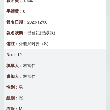
1,300
0
2023/12/06
已登記(已繳款)
外套尺吋要（S）
12
林富仁
林富仁
男
32
M