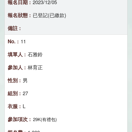
2023/12/05
已登記(已繳款)
11
石雅鈴
林育正
男
27
L
29K(有禮包)