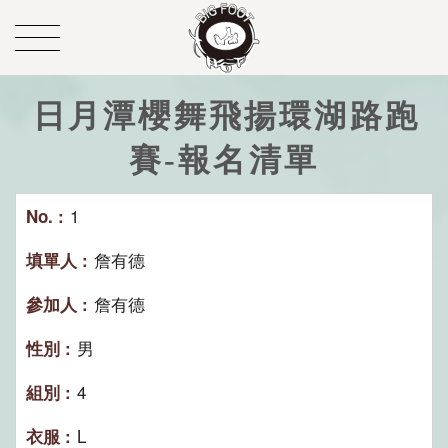
日月潭櫻舞飛揚環湖路跑
賽-報名清單
1
詹有德
詹有德
男
4
L