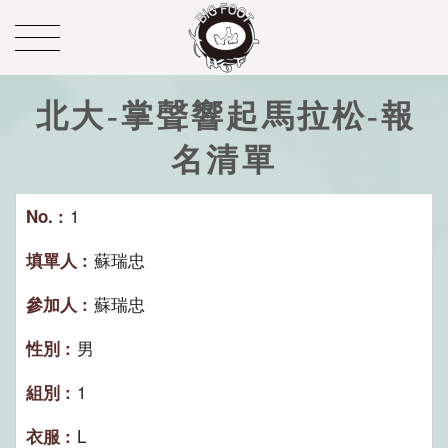
北大-掌聲響起馬拉松-報
名清單
1
蘇瑞忠
蘇瑞忠
男
1
L