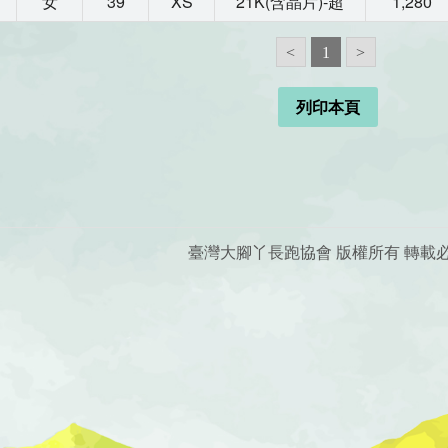
女
39
XS
21K(含晶片)-超
1,280
<
1
>
列印本頁
臺灣大腳丫長跑協會 版權所有 轉載