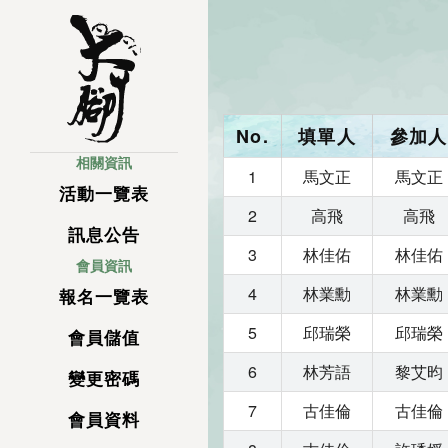
No.
填單人
參加人
相關資訊
1
馬文正
馬文正
活動一覽表
2
高飛
高飛
訊息公告
3
林佳佑
林佳佑
會員資訊
4
林業勳
林業勳
報名一覽表
5
邱瑞榮
邱瑞榮
會員儲值
6
林芳語
黎艾昀
變更密碼
7
古佳倫
古佳倫
會員資料