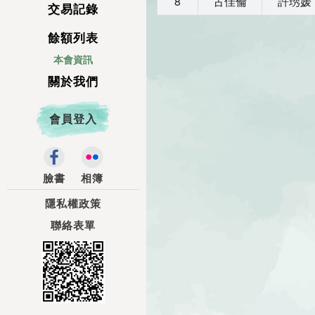
8
古佳倫
許琇媛
交易記錄
餘額列表
本會資訊
關於我們
會員登入
臉書
相簿
隱私權政策
聯絡表單