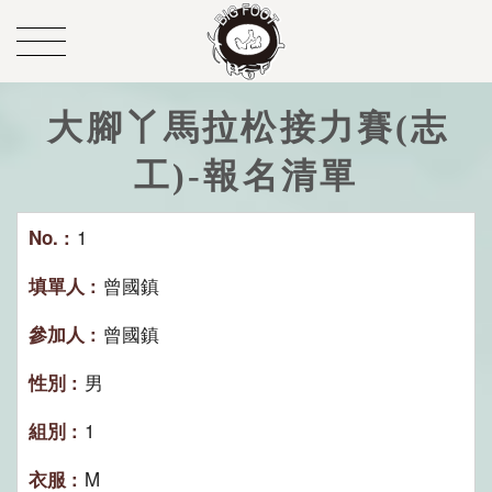
大腳丫馬拉松接力賽(志
工)-報名清單
1
曾國鎮
曾國鎮
男
1
M