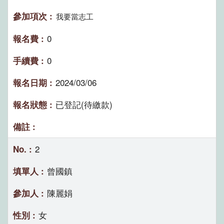
我要當志工
0
0
2024/03/06
已登記(待繳款)
2
曾國鎮
陳麗娟
女