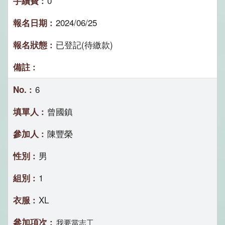
0
2024/06/25
已登記(待繳款)
6
曾國鎮
陳豐榮
男
1
XL
我要當志工