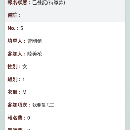
已登記(待繳款)
5
曾國鎮
陸美棱
女
1
M
我要當志工
0