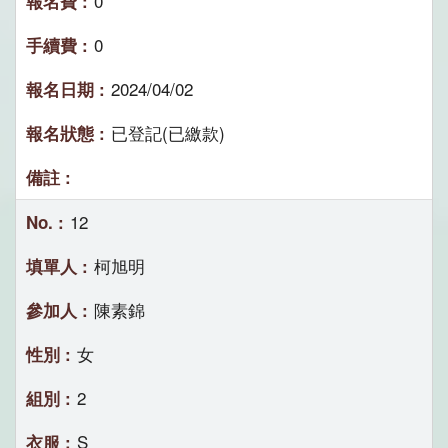
0
0
2024/04/02
已登記(已繳款)
12
柯旭明
陳素錦
女
2
S