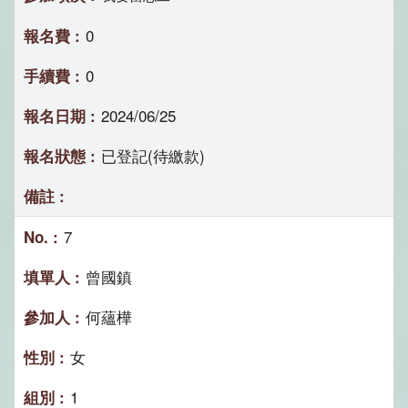
0
0
2024/06/25
已登記(待繳款)
7
曾國鎮
何蘊樺
女
1