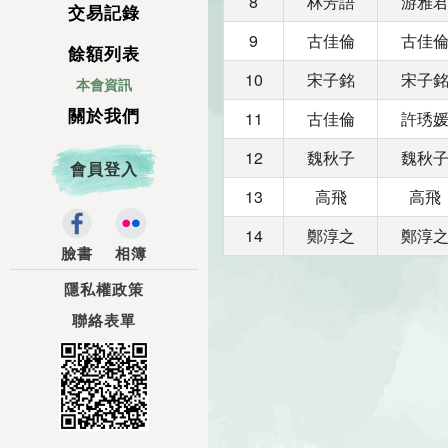
8
林芳語
游雅
交易記錄
9
古佳倫
古佳
餘額列表
10
宋子銘
宋子
本會資訊
關於我們
11
古佳倫
許琇
12
魏秋子
魏秋
會員登入
13
高飛
高飛
14
鄭淳之
鄭淳
臉書
相簿
隱私權政策
聯絡表單