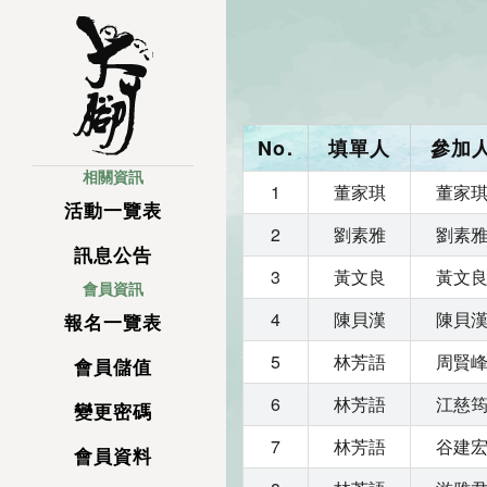
No.
填單人
參加
相關資訊
1
董家琪
董家
活動一覽表
2
劉素雅
劉素
訊息公告
3
黃文良
黃文
會員資訊
4
陳貝漢
陳貝
報名一覽表
5
林芳語
周賢
會員儲值
6
林芳語
江慈
變更密碼
7
林芳語
谷建
會員資料