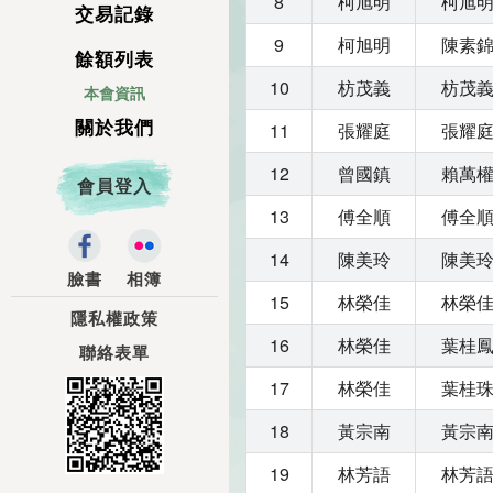
8
柯旭明
柯旭
交易記錄
9
柯旭明
陳素
餘額列表
10
枋茂義
枋茂
本會資訊
關於我們
11
張耀庭
張耀
12
曾國鎮
賴萬
會員登入
13
傅全順
傅全
14
陳美玲
陳美
臉書
相簿
15
林榮佳
林榮
隱私權政策
16
林榮佳
葉桂
聯絡表單
17
林榮佳
葉桂
18
黃宗南
黃宗
19
林芳語
林芳