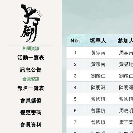
No.
填單人
參加
相關資訊
1
黃宗南
周淑
活動一覽表
2
黃宗南
黃昱
訊息公告
3
劉耀仁
劉耀
會員資訊
4
陳明洲
陳明
報名一覽表
5
曾國鎮
曾國
會員儲值
6
曾國鎮
周惠
變更密碼
7
曾國鎮
康宜
會員資料