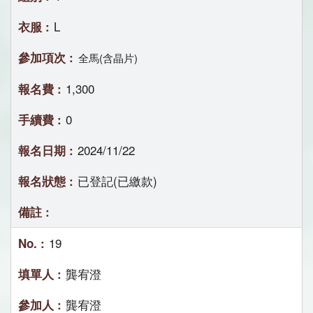
L
全馬(含晶片)
1,300
0
2024/11/22
已登記(已繳款)
19
龔宥澄
龔宥澄