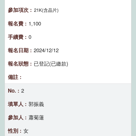
21K(含晶片)
1,100
0
2024/12/12
已登記(已繳款)
2
郭振義
蕭菊蓮
女