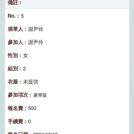
5
謝尹伶
謝尹伶
女
2
未提供
豪華版
500
0