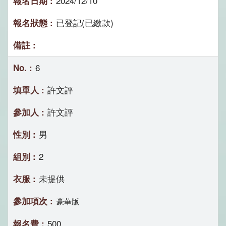
2024/12/10
已登記(已繳款)
6
許文評
許文評
男
2
未提供
豪華版
500