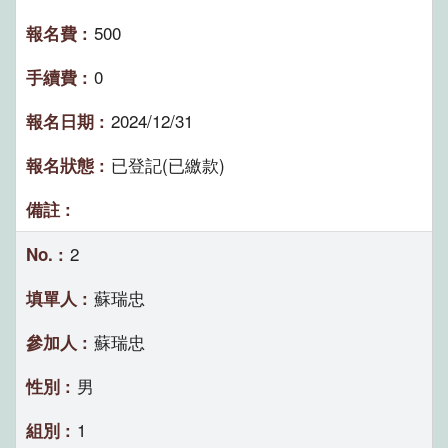
500
0
2024/12/31
已登記(已繳款)
2
蘇瑞忠
蘇瑞忠
男
1