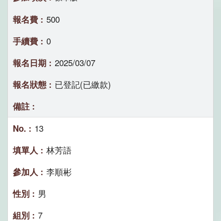
500
0
2025/03/07
已登記(已繳款)
13
林芳語
李順彬
男
7