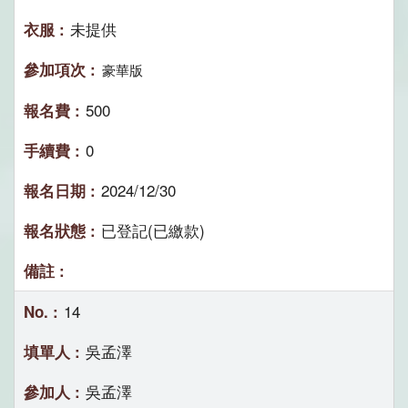
未提供
豪華版
500
0
2024/12/30
已登記(已繳款)
14
吳孟澤
吳孟澤