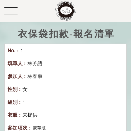
衣保袋扣款-報名清單
1
林芳語
林春串
女
1
未提供
豪華版