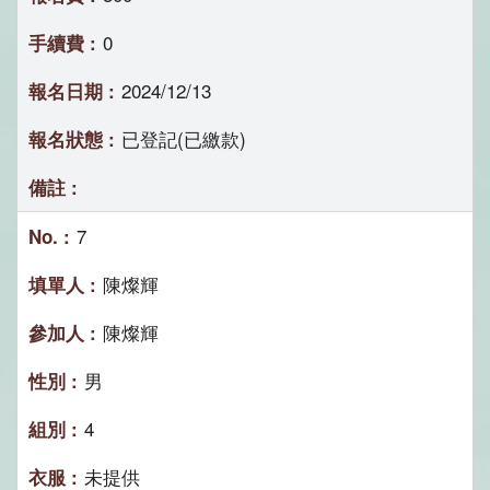
0
2024/12/13
已登記(已繳款)
7
陳燦輝
陳燦輝
男
4
未提供