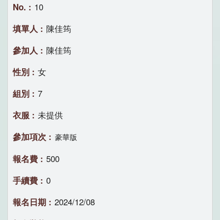
10
陳佳筠
陳佳筠
女
7
未提供
豪華版
500
0
2024/12/08