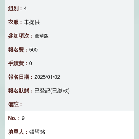
4
未提供
豪華版
500
0
2025/01/02
已登記(已繳款)
9
張耀銘