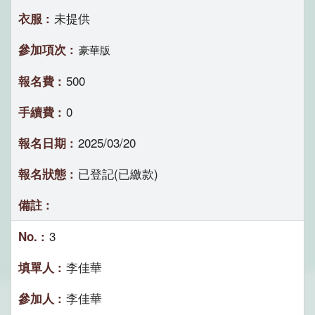
未提供
豪華版
500
0
2025/03/20
已登記(已繳款)
3
李佳華
李佳華