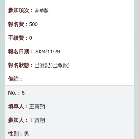
豪華版
500
0
2024/11/29
已登記(已繳款)
8
王寶翔
王寶翔
男