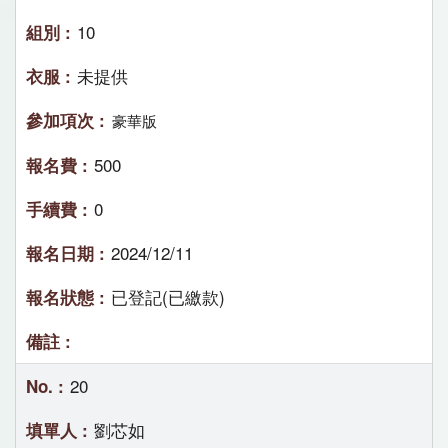
10
未提供
豪華版
500
0
2024/12/11
已登記(已繳款)
20
劉芯如