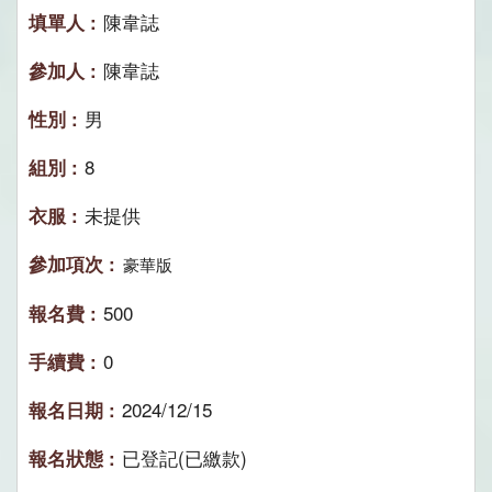
陳韋誌
陳韋誌
男
8
未提供
豪華版
500
0
2024/12/15
已登記(已繳款)