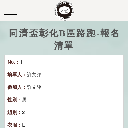
同濟盃彰化B區路跑-報名
清單
1
許文評
許文評
男
2
L