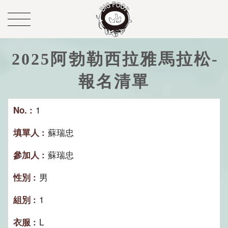
2025阿勃勒西拉雅馬拉松-
報名清單
1
蘇瑞忠
蘇瑞忠
男
1
L