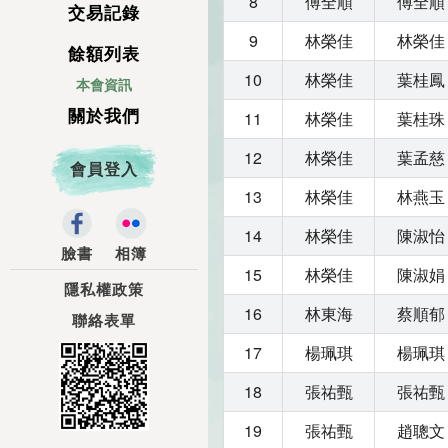
8
傅全順
傅全順
交易記錄
9
林榮佳
林榮佳
餘額列表
10
林榮佳
葉桂鳳
本會資訊
關於我們
11
林榮佳
葉桂珠
12
林榮佳
葉孟慈
會員登入
13
林榮佳
林燕玉
14
林榮佳
陳淑怡
臉書
相簿
15
林榮佳
陳淑娟
隱私權政策
16
林東海
蔡順郁
聯絡表單
17
楊珮琪
楊珮琪
18
張祐甄
張祐甄
19
張祐甄
趙聰文