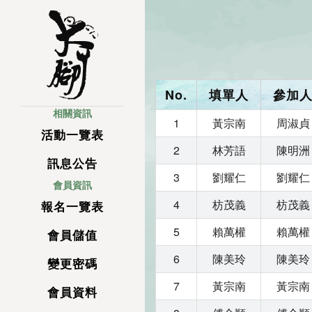
No.
填單人
參加
相關資訊
1
黃宗南
周淑貞
活動一覽表
2
林芳語
陳明洲
訊息公告
3
劉耀仁
劉耀仁
會員資訊
4
枋茂義
枋茂義
報名一覽表
5
賴萬權
賴萬權
會員儲值
6
陳美玲
陳美玲
變更密碼
7
黃宗南
黃宗南
會員資料