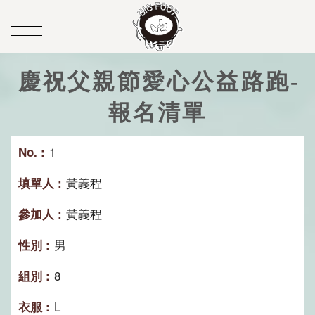
慶祝父親節愛心公益路跑-
報名清單
1
黃義程
黃義程
男
8
L