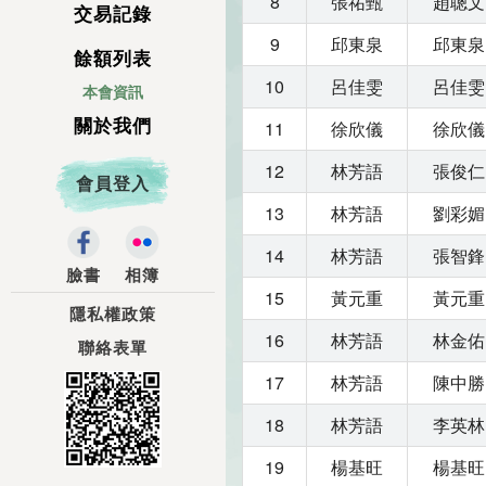
8
張祐甄
趙聰文
交易記錄
9
邱東泉
邱東泉
餘額列表
10
呂佳雯
呂佳雯
本會資訊
關於我們
11
徐欣儀
徐欣儀
12
林芳語
張俊仁
會員登入
13
林芳語
劉彩媚
14
林芳語
張智鋒
臉書
相簿
15
黃元重
黃元重
隱私權政策
16
林芳語
林金佑
聯絡表單
17
林芳語
陳中勝
18
林芳語
李英林
19
楊基旺
楊基旺