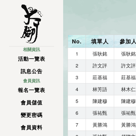
No.
填單人
參加
相關資訊
1
張耿銘
張耿銘
活動一覽表
2
許文評
許文評
訊息公告
3
莊基福
莊基福
會員資訊
4
林芳語
林木仁
報名一覽表
5
陳建穆
陳建穆
會員儲值
6
張祐甄
張祐甄
變更密碼
7
黃勝鴻
黃勝鴻
會員資料