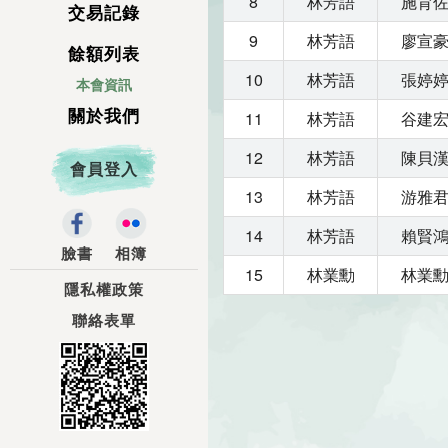
8
林芳語
施育
交易記錄
9
林芳語
廖宣
餘額列表
10
林芳語
張婷
本會資訊
關於我們
11
林芳語
谷建
12
林芳語
陳貝
會員登入
13
林芳語
游雅
14
林芳語
賴賢
臉書
相簿
15
林業勳
林業
隱私權政策
聯絡表單