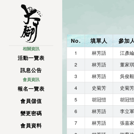
No.
填單人
參加
相關資訊
1
林芳語
江彥
活動一覽表
2
林芳語
董家
訊息公告
3
林芳語
吳俊
會員資訊
4
史菊芳
史菊
報名一覽表
5
胡冠愷
胡冠
會員儲值
6
林芳語
李立
變更密碼
7
林芳語
張嘉
會員資料