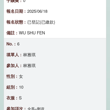
0
2025/06/18
已登記(已繳款)
WU SHU FEN
6
林雅琪
林雅琪
女
10
S
全馬+郵資