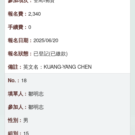
全馬+郵資
2,340
0
2025/06/20
已登記(已繳款)
英文名：KUANG-YANG CHEN
18
鄒明志
鄒明志
男
15