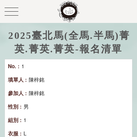
2025臺北馬(全馬.半馬)菁
英.菁英.菁英-報名清單
1
陳梓銘
陳梓銘
男
1
L