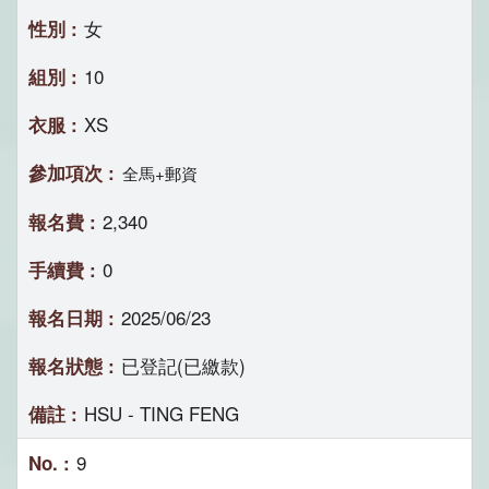
女
10
XS
全馬+郵資
2,340
0
2025/06/23
已登記(已繳款)
HSU - TING FENG
9