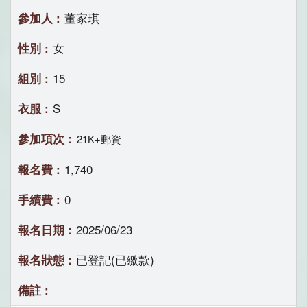
董家琪
女
15
S
21K+郵資
1,740
0
2025/06/23
已登記(已繳款)