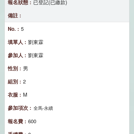
已登記(已繳款)
5
劉東霖
劉東霖
男
2
M
全馬-永續
600