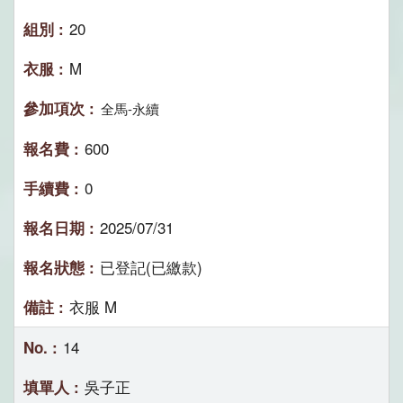
20
M
全馬-永續
600
0
2025/07/31
已登記(已繳款)
衣服 M
14
吳子正