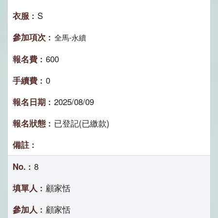
S
全馬-永續
600
0
2025/08/09
已登記(已繳款)
8
顧家恬
顧家恬