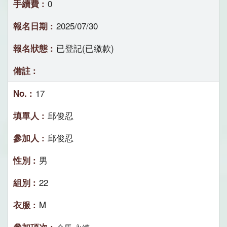
0
2025/07/30
已登記(已繳款)
17
邱俊忍
邱俊忍
男
22
M