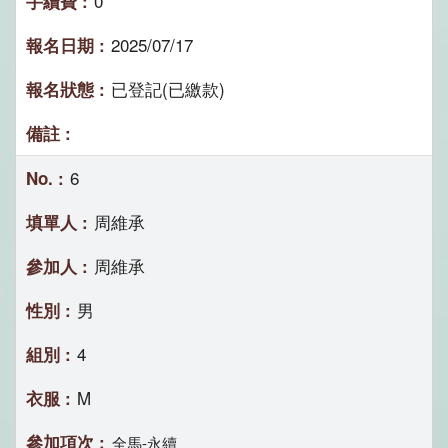
0
2025/07/17
已登記(已繳款)
6
周維承
周維承
男
4
M
全馬-永續