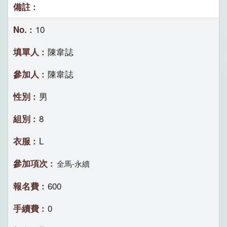
10
陳韋誌
陳韋誌
男
8
L
全馬-永續
600
0