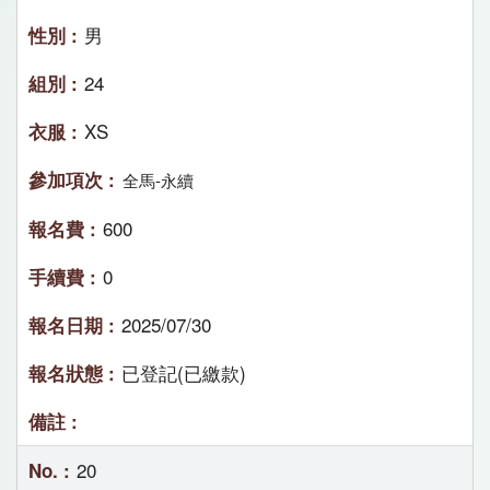
男
24
XS
全馬-永續
600
0
2025/07/30
已登記(已繳款)
20