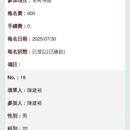
全馬-永續
600
0
2025/07/30
已登記(已繳款)
18
陳建裕
陳建裕
男
22