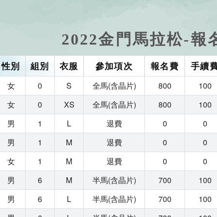
2022金門馬拉松-報
性別
組別
衣服
參加項次
報名費
手續
女
0
S
全馬(含晶片)
800
100
女
0
XS
全馬(含晶片)
800
100
男
1
L
退費
0
0
男
1
M
退費
0
0
女
1
M
退費
0
0
男
6
M
半馬(含晶片)
700
100
男
6
L
半馬(含晶片)
700
100