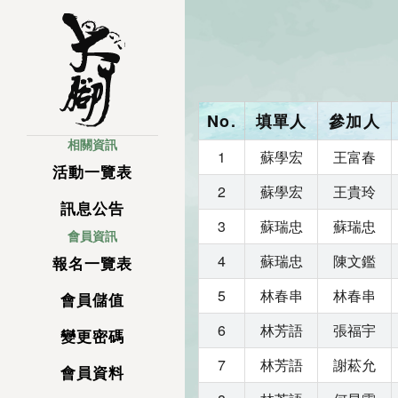
No.
填單人
參加人
相關資訊
1
蘇學宏
王富春
活動一覽表
2
蘇學宏
王貴玲
訊息公告
3
蘇瑞忠
蘇瑞忠
會員資訊
4
蘇瑞忠
陳文鑑
報名一覽表
5
林春串
林春串
會員儲值
6
林芳語
張福宇
變更密碼
7
林芳語
謝菘允
會員資料