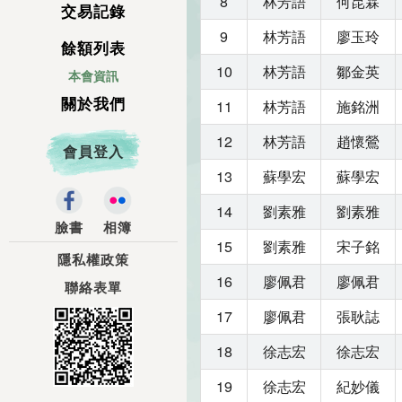
8
林芳語
何昆霖
交易記錄
9
林芳語
廖玉玲
餘額列表
10
林芳語
鄒金英
本會資訊
關於我們
11
林芳語
施銘洲
12
林芳語
趙懷鶯
會員登入
13
蘇學宏
蘇學宏
14
劉素雅
劉素雅
臉書
相簿
15
劉素雅
宋子銘
隱私權政策
16
廖佩君
廖佩君
聯絡表單
17
廖佩君
張耿誌
18
徐志宏
徐志宏
19
徐志宏
紀妙儀