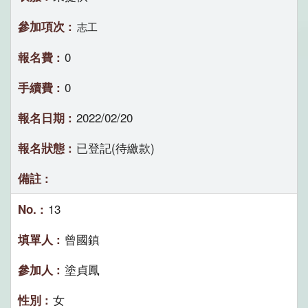
志工
0
0
2022/02/20
已登記(待繳款)
13
曾國鎮
塗貞鳳
女