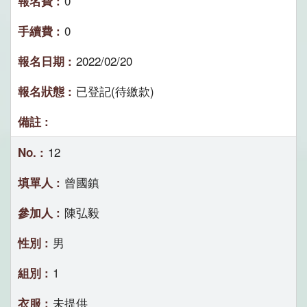
0
0
2022/02/20
已登記(待繳款)
12
曾國鎮
陳弘毅
男
1
未提供