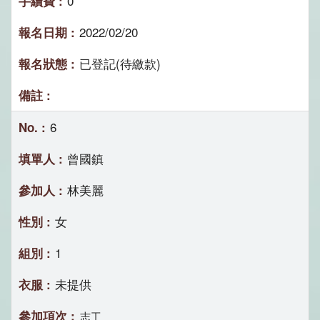
0
2022/02/20
已登記(待繳款)
6
曾國鎮
林美麗
女
1
未提供
志工