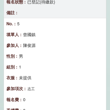
已登記(待繳款)
5
曾國鎮
陳俊源
男
1
未提供
志工
0