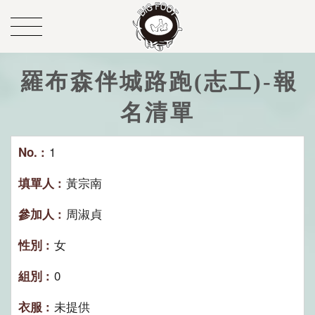
羅布森伴城路跑(志工)-報
名清單
1
黃宗南
周淑貞
女
0
未提供