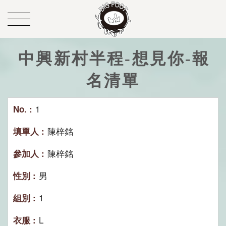
中興新村半程-想見你-報
名清單
1
陳梓銘
陳梓銘
男
1
L