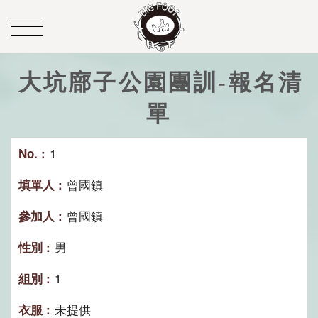
大坑廍子公園團訓-報名清
單
1
曾國鎮
曾國鎮
男
1
未提供