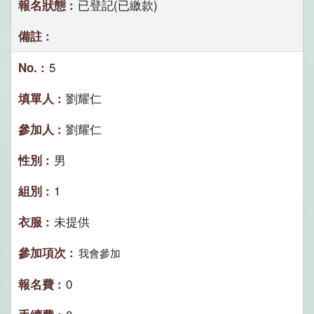
已登記(已繳款)
5
劉耀仁
劉耀仁
男
1
未提供
我會參加
0