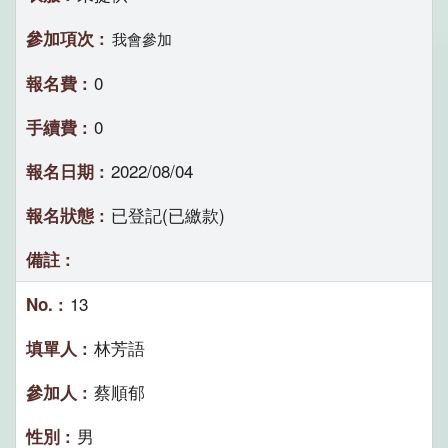
我會參加
0
0
2022/08/04
已登記(已繳款)
13
林芳語
蔡順郁
男